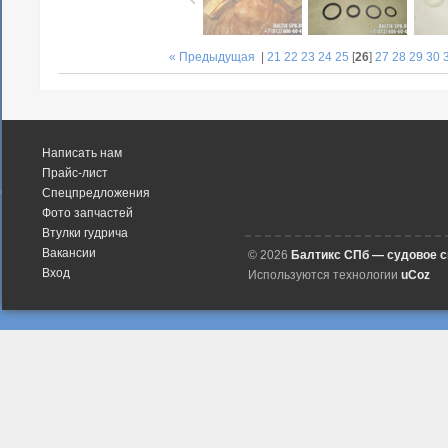
« Предыдущая
|
21
22
23
24
25
[
26
]
27
28
29
30
Написать нам
Прайс-лист
Спецпредложения
Фото запчастей
Втулки гудрича
Вакансии
© 2026
Балтикс СПб — судовое 
Вход
Используются технологии
uCoz