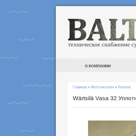
техническое снабжение с
Главная
»
Фото-каталог
»
Разное
Wärtsilä Vasa 32 Упло