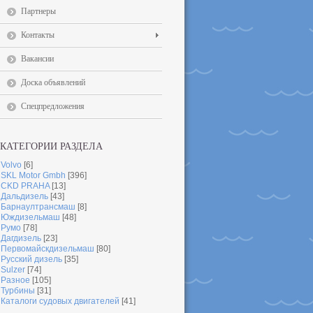
Партнеры
Контакты
Вакансии
Доска объявлений
Спецпредложения
КАТЕГОРИИ РАЗДЕЛА
Volvo
[6]
SKL Motor Gmbh
[396]
CKD PRAHA
[13]
Дальдизель
[43]
Барнаултрансмаш
[8]
Юждизельмаш
[48]
Румо
[78]
Дагдизель
[23]
Первомайскдизельмаш
[80]
Русский дизель
[35]
Sulzer
[74]
Разное
[105]
Турбины
[31]
Каталоги судовых двигателей
[41]