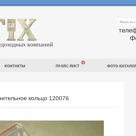
телеф
ф
удоходных компаний
тнительное кольцо 120076