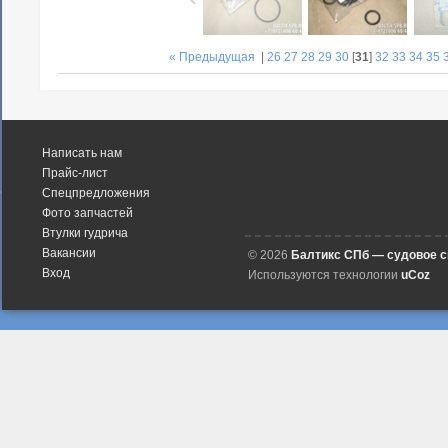
« Предыдущая
|
26
27
28
29
30
[
31
]
32
33
34
35
Написать нам
Прайс-лист
Спецпредложения
Фото запчастей
Втулки гудрича
Вакансии
© 2026
Балтикс СПб — судовое 
Вход
Используются технологии
uCoz