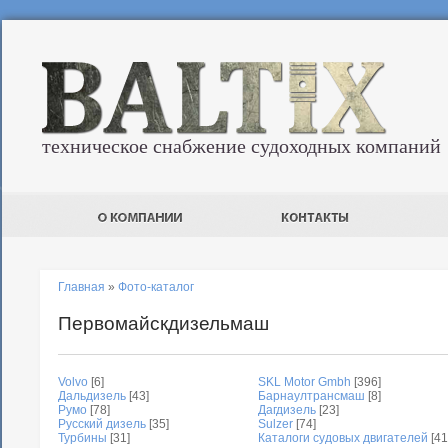
техническое снабжение судоходных компаний
Главная
»
Фото-каталог
Первомайскдизельмаш
Volvo
[6]
SKL Motor Gmbh
[396]
Дальдизель
[43]
Барнаултрансмаш
[8]
Румо
[78]
Дагдизель
[23]
Русский дизель
[35]
Sulzer
[74]
Турбины
[31]
Каталоги судовых двигателей
[41