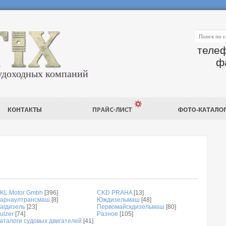
телеф
ф
удоходных компаний
KL Motor Gmbh
[396]
CKD PRAHA
[13]
арнаултрансмаш
[8]
Юждизельмаш
[48]
агдизель
[23]
Первомайскдизельмаш
[80]
ulzer
[74]
Разное
[105]
аталоги судовых двигателей
[41]