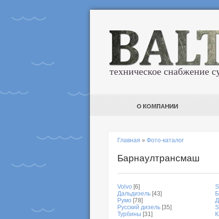
техническое снабжение с
Главная
»
Фото-каталог
Барнаултрансмаш
Volvo
[6]
S
Дальдизель
[43]
Б
Румо
[78]
Д
Русский дизель
[35]
S
Турбины
[31]
К