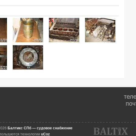
тел
поч
2026
Балтикс СПб — судовое снабжение
пользуются технологии
uCoz