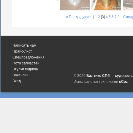
« Предыдущая
|
1
2
[
3
]
4
5
6
7
8
|
След
Написать нам
Прайс-лист
Спецпредложения
Фото запчастей
Втулки гудрича
Вакансии
© 2026
Балтикс СПб — судовое 
Вход
Используются технологии
uCoz