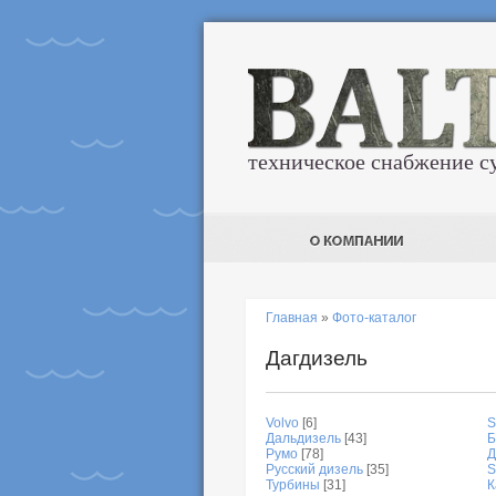
техническое снабжение с
Главная
»
Фото-каталог
Дагдизель
Volvo
[6]
S
Дальдизель
[43]
Б
Румо
[78]
Д
Русский дизель
[35]
S
Турбины
[31]
К