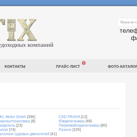
телеф
ф
удоходных компаний
KL Motor Gmbh
[396]
CKD PRAHA
[13]
арнаултрансмаш
[8]
Юждизельмаш
[48]
агдизель
[23]
Первомайскдизельмаш
[80]
ulzer
[74]
Разное
[105]
аталоги судовых двигателей
[41]