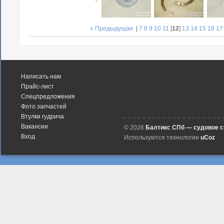
« Предыдущая
|
7
8
9
10
11
[
12
]
13
14
15
16
17
Написать нам
Прайс-лист
Спецпредложения
Фото запчастей
Втулки гудрича
Вакансии
© 2026
Балтикс СПб — судовое 
Вход
Используются технологии
uCoz