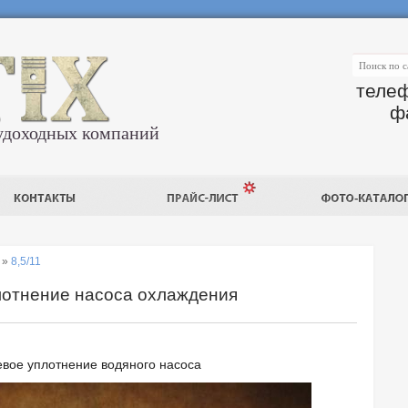
телеф
ф
удоходных компаний
»
8,5/11
плотнение насоса охлаждения
вое уплотнение водяного насоса