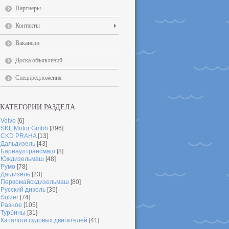
Партнеры
Контакты
Вакансии
Доска объявлений
Спецпредложения
КАТЕГОРИИ РАЗДЕЛА
Volvo
[6]
SKL Motor Gmbh
[396]
CKD PRAHA
[13]
Дальдизель
[43]
Барнаултрансмаш
[8]
Юждизельмаш
[48]
Румо
[78]
Дагдизель
[23]
Первомайскдизельмаш
[80]
Русский дизель
[35]
Sulzer
[74]
Разное
[105]
Турбины
[31]
Каталоги судовых двигателей
[41]