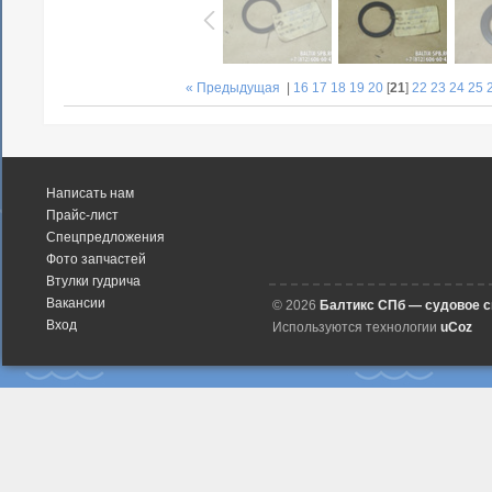
« Предыдущая
|
16
17
18
19
20
[
21
]
22
23
24
25
Написать нам
Прайс-лист
Спецпредложения
Фото запчастей
Втулки гудрича
Вакансии
© 2026
Балтикс СПб — судовое 
Вход
Используются технологии
uCoz