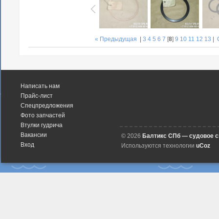
« Предыдущая
|
3
4
5
6
7
[
8
]
9
10
11
12
13
|
Написать нам
Прайс-лист
Спецпредложения
Фото запчастей
Втулки гудрича
Вакансии
© 2026
Балтикс СПб — судовое 
Вход
Используются технологии
uCoz