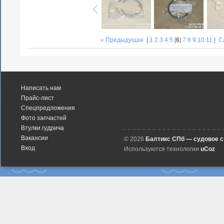
« Предыдущая
|
1
2
3
4
5
[
6
]
7
8
9
10
11
|
С
Написать нам
Прайс-лист
Спецпредложения
Фото запчастей
Втулки гудрича
Вакансии
© 2026
Балтикс СПб — судовое 
Вход
Используются технологии
uCoz