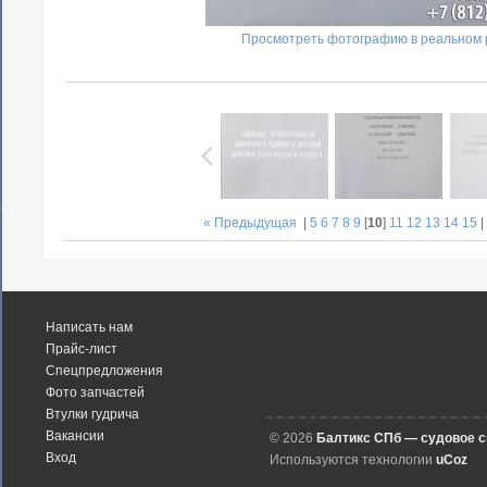
Просмотреть фотографию в реальном 
« Предыдущая
|
5
6
7
8
9
[
10
]
11
12
13
14
15
Написать нам
Прайс-лист
Спецпредложения
Фото запчастей
Втулки гудрича
Вакансии
© 2026
Балтикс СПб — судовое 
Вход
Используются технологии
uCoz