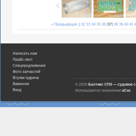
« Предыдущая
|
32
33
34
35
36
[
37
]
38
39
40
41
Написать нам
Прайс-лист
Спецпредложения
Фото запчастей
Втулки гудрича
Вакансии
© 2026
Балтикс СПб — судовое 
Вход
Используются технологии
uCoz