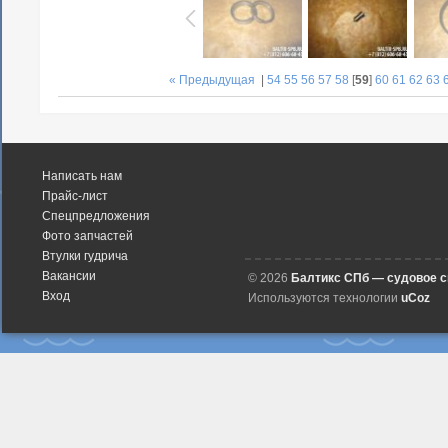
« Предыдущая
|
54
55
56
57
58
[
59
]
60
61
62
63
Написать нам
Прайс-лист
Спецпредложения
Фото запчастей
Втулки гудрича
Вакансии
© 2026
Балтикс СПб — судовое 
Вход
Используются технологии
uCoz