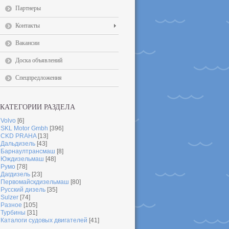
Партнеры
Контакты
Вакансии
Доска объявлений
Спецпредложения
КАТЕГОРИИ РАЗДЕЛА
Volvo
[6]
SKL Motor Gmbh
[396]
CKD PRAHA
[13]
Дальдизель
[43]
Барнаултрансмаш
[8]
Юждизельмаш
[48]
Румо
[78]
Дагдизель
[23]
Первомайскдизельмаш
[80]
Русский дизель
[35]
Sulzer
[74]
Разное
[105]
Турбины
[31]
Каталоги судовых двигателей
[41]