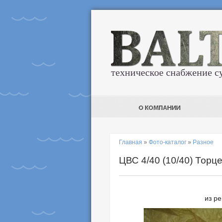
техническое снабжение с
Главная
»
Фото-каталог
»
Разное
ЦВС 4/40 (10/40) Торц
из ре