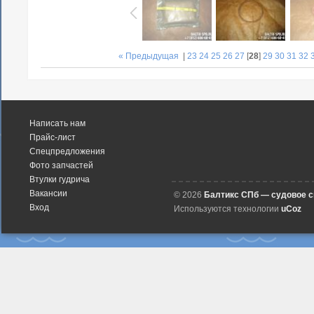
« Предыдущая
|
23
24
25
26
27
[
28
]
29
30
31
32
Написать нам
Прайс-лист
Спецпредложения
Фото запчастей
Втулки гудрича
Вакансии
© 2026
Балтикс СПб — судовое 
Вход
Используются технологии
uCoz