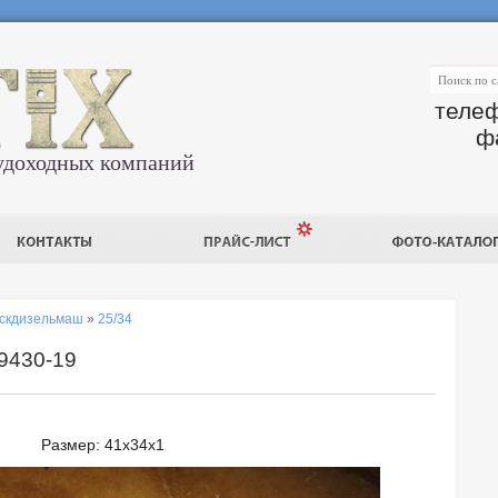
телеф
ф
удоходных компаний
скдизельмаш
»
25/34
9430-19
Размер: 41х34х1