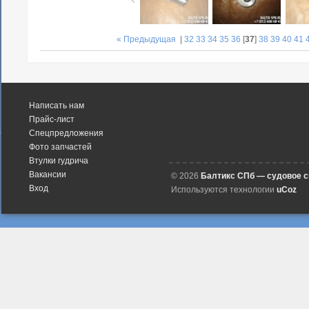
« Предыдущая
|
32
33
34
35
36
[
37
]
38
39
40
41
Написать нам
Прайс-лист
Спецпредложения
Фото запчастей
Втулки гудрича
Вакансии
© 2026
Балтикс СПб — судовое 
Вход
Используются технологии
uCoz