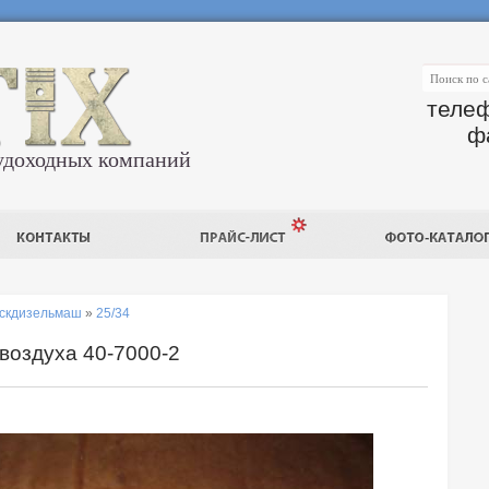
телеф
ф
удоходных компаний
скдизельмаш
»
25/34
воздуха 40-7000-2