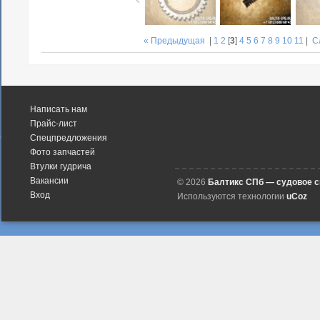
« Предыдущая
|
1
2
[
3
]
4
5
6
7
8
9
10
11
|
С
Написать нам
Прайс-лист
Спецпредложения
Фото запчастей
Втулки гудрича
Вакансии
© 2026
Балтикс СПб — судовое 
Вход
Используются технологии
uCoz