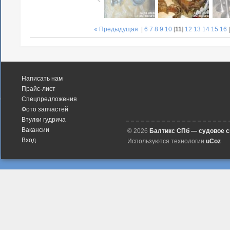
« Предыдущая
|
6
7
8
9
10
[
11
]
12
13
14
15
16
Написать нам
Прайс-лист
Спецпредложения
Фото запчастей
Втулки гудрича
Вакансии
© 2026
Балтикс СПб — судовое 
Вход
Используются технологии
uCoz