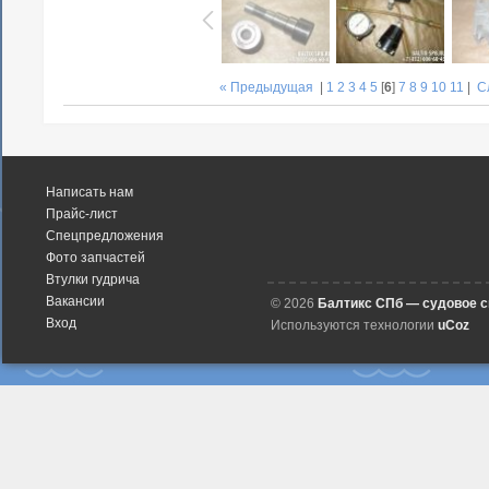
« Предыдущая
|
1
2
3
4
5
[
6
]
7
8
9
10
11
|
С
Написать нам
Прайс-лист
Спецпредложения
Фото запчастей
Втулки гудрича
Вакансии
© 2026
Балтикс СПб — судовое 
Вход
Используются технологии
uCoz