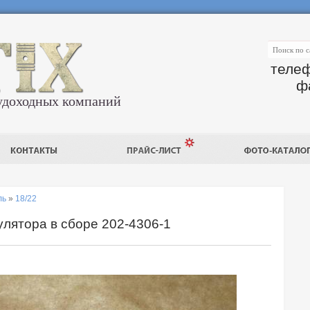
телеф
ф
удоходных компаний
ль
»
18/22
улятора в сборе 202-4306-1