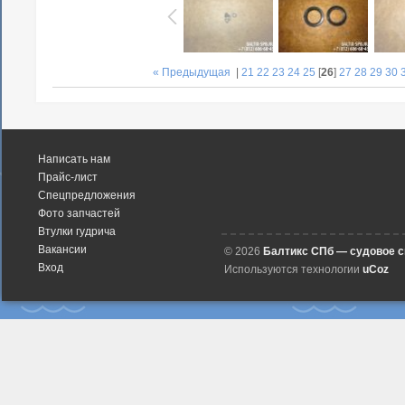
« Предыдущая
|
21
22
23
24
25
[
26
]
27
28
29
30
Написать нам
Прайс-лист
Спецпредложения
Фото запчастей
Втулки гудрича
Вакансии
© 2026
Балтикс СПб — судовое 
Вход
Используются технологии
uCoz