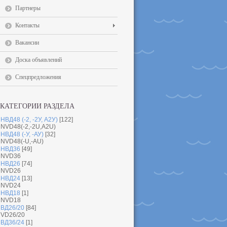
Партнеры
Контакты
Вакансии
Доска объявлений
Спецпредложения
КАТЕГОРИИ РАЗДЕЛА
НВД48 (-2, -2У, А2У)
[122]
NVD48(-2,-2U,A2U)
НВД48 (-У, -АУ)
[32]
NVD48(-U,-AU)
НВД36
[49]
NVD36
НВД26
[74]
NVD26
НВД24
[13]
NVD24
НВД18
[1]
NVD18
ВД26/20
[84]
VD26/20
ВД36/24
[1]