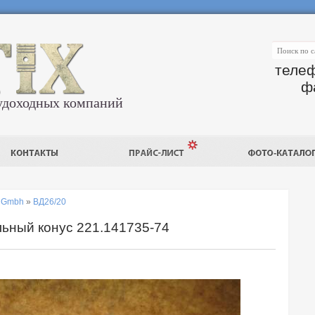
телеф
ф
удоходных компаний
r Gmbh
»
ВД26/20
ьный конус 221.141735-74