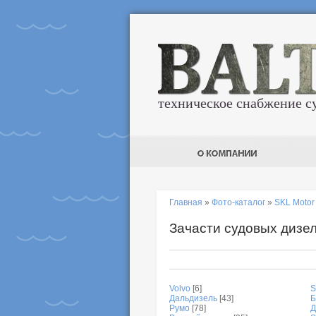
техническое снабжение с
Главная
»
Фото-каталог
»
SKL Moto
Зачасти судовых дизе
Volvo
[6]
S
Дальдизель
[43]
Б
Румо
[78]
Д