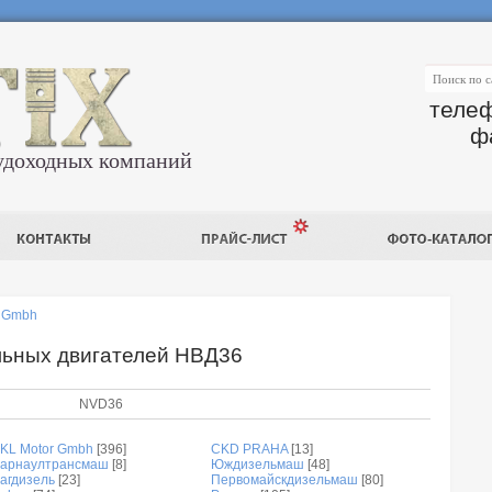
телеф
ф
удоходных компаний
r Gmbh
льных двигателей НВД36
NVD36
KL Motor Gmbh
[396]
CKD PRAHA
[13]
арнаултрансмаш
[8]
Юждизельмаш
[48]
агдизель
[23]
Первомайскдизельмаш
[80]