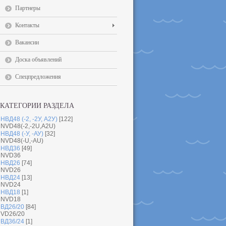
Партнеры
Контакты
Вакансии
Доска объявлений
Спецпредложения
КАТЕГОРИИ РАЗДЕЛА
НВД48 (-2, -2У, А2У)
[122]
NVD48(-2,-2U,A2U)
НВД48 (-У, -АУ)
[32]
NVD48(-U,-AU)
НВД36
[49]
NVD36
НВД26
[74]
NVD26
НВД24
[13]
NVD24
НВД18
[1]
NVD18
ВД26/20
[84]
VD26/20
ВД36/24
[1]