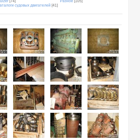
ulzer
[74]
Разное
[105]
аталоги судовых двигателей
[41]