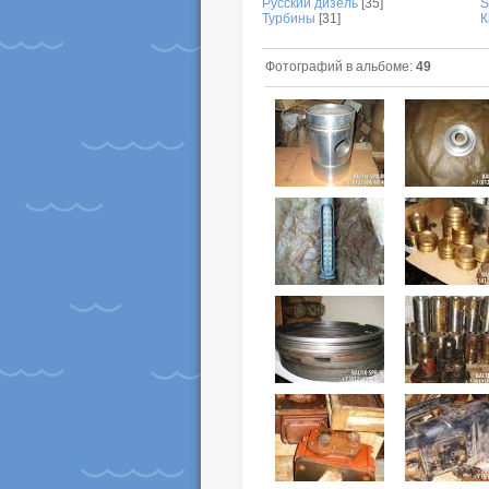
Русский дизель
[35]
S
Турбины
[31]
К
Фотографий в альбоме:
49