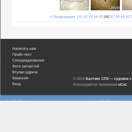
« Предыдущая
|
41
42
43
44
45
[
46
]
47
48
49
50
Написать нам
Прайс-лист
Спецпредложения
Фото запчастей
Втулки гудрича
Вакансии
© 2026
Балтикс СПб — судовое 
Вход
Используются технологии
uCoz