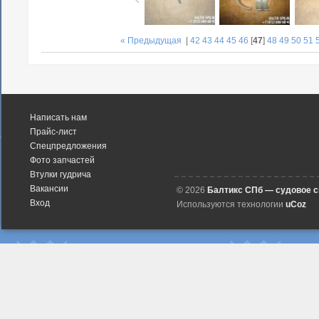
« Предыдущая
|
42
43
44
45
46
[
47
]
48
49
50
51
Написать нам
Прайс-лист
Спецпредложения
Фото запчастей
Втулки гудрича
Вакансии
© 2026
Балтикс СПб — судовое 
Вход
Используются технологии
uCoz