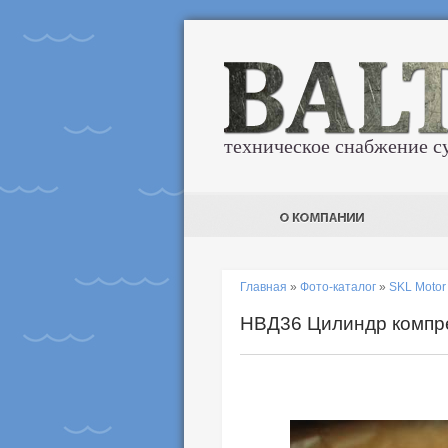
техническое снабжение с
Главная
»
Фото-каталог
»
SKL Moto
НВД36 Цилиндр компре