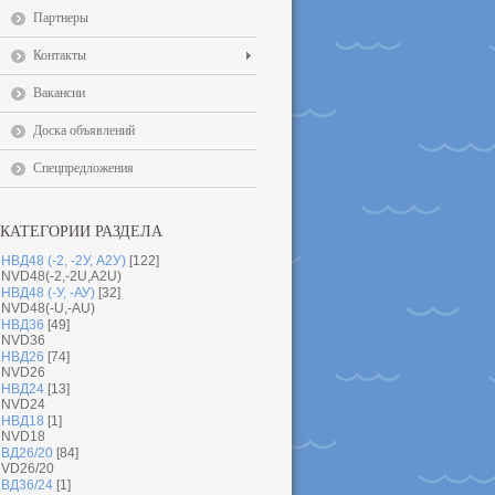
Партнеры
Контакты
Вакансии
Доска объявлений
Спецпредложения
КАТЕГОРИИ РАЗДЕЛА
НВД48 (-2, -2У, А2У)
[122]
NVD48(-2,-2U,A2U)
НВД48 (-У, -АУ)
[32]
NVD48(-U,-AU)
НВД36
[49]
NVD36
НВД26
[74]
NVD26
НВД24
[13]
NVD24
НВД18
[1]
NVD18
ВД26/20
[84]
VD26/20
ВД36/24
[1]