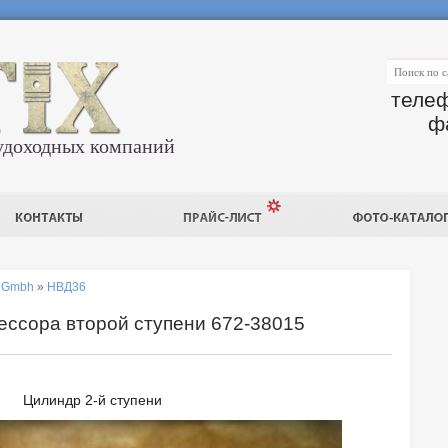
телеф
ф
удоходных компаний
r Gmbh
»
НВД36
ссора второй ступени 672-38015
Цилиндр 2-й ступени