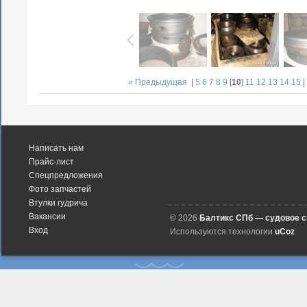
« Предыдущая
|
5
6
7
8
9
[
10
]
11
12
13
14
15
Написать нам
Прайс-лист
Спецпредложения
Фото запчастей
Втулки гудрича
Вакансии
© 2026
Балтикс СПб — судовое 
Вход
Используются технологии
uCoz