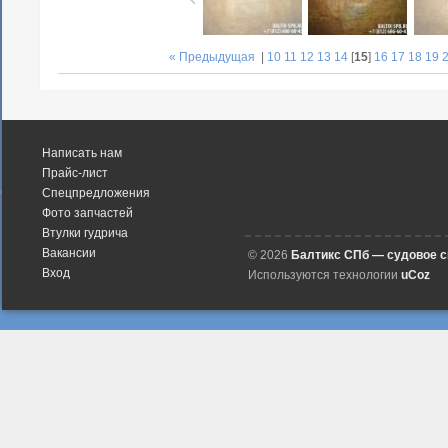
« Предыдущая
|
10
11
12
13
14
[
15
]
16
17
18
19
Написать нам
Прайс-лист
Спецпредложения
Фото запчастей
Втулки гудрича
Вакансии
© 2026
Балтикс СПб — судовое 
Вход
Используются технологии
uCoz