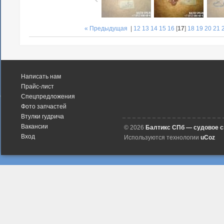
« Предыдущая
|
12
13
14
15
16
[
17
]
18
19
20
21
Написать нам
Прайс-лист
Спецпредложения
Фото запчастей
Втулки гудрича
Вакансии
© 2026
Балтикс СПб — судовое 
Вход
Используются технологии
uCoz