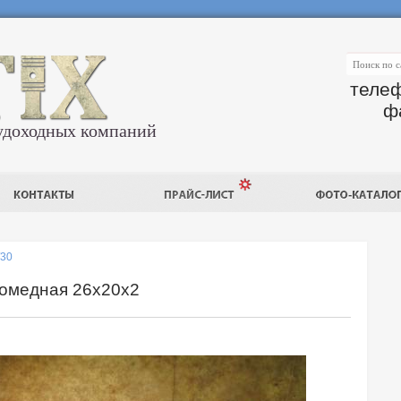
телеф
ф
удоходных компаний
/30
номедная 26х20х2