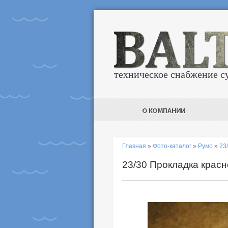
техническое снабжение с
Главная
»
Фото-каталог
»
Румо
»
23
23/30 Прокладка крас