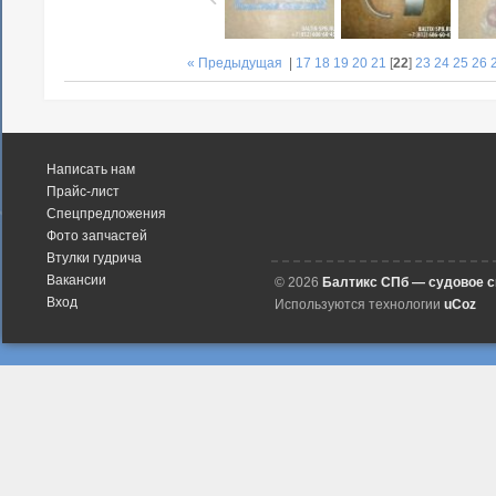
« Предыдущая
|
17
18
19
20
21
[
22
]
23
24
25
26
Написать нам
Прайс-лист
Спецпредложения
Фото запчастей
Втулки гудрича
Вакансии
© 2026
Балтикс СПб — судовое 
Вход
Используются технологии
uCoz