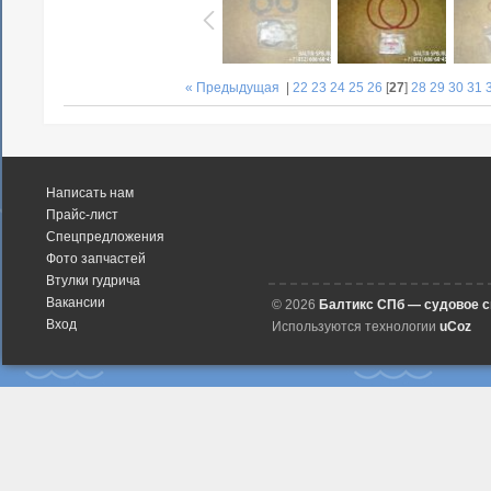
« Предыдущая
|
22
23
24
25
26
[
27
]
28
29
30
31
Написать нам
Прайс-лист
Спецпредложения
Фото запчастей
Втулки гудрича
Вакансии
© 2026
Балтикс СПб — судовое 
Вход
Используются технологии
uCoz