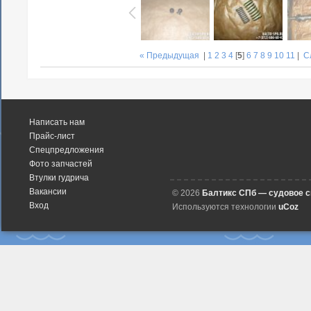
« Предыдущая
|
1
2
3
4
[
5
]
6
7
8
9
10
11
|
С
Написать нам
Прайс-лист
Спецпредложения
Фото запчастей
Втулки гудрича
Вакансии
© 2026
Балтикс СПб — судовое 
Вход
Используются технологии
uCoz