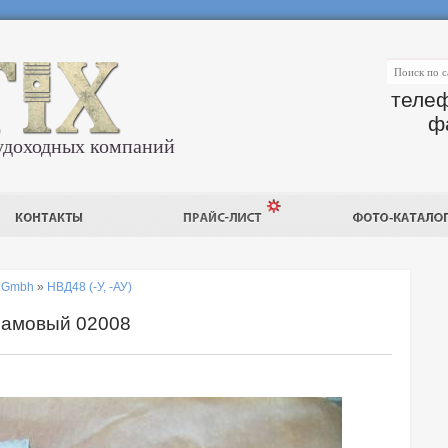
телеф
ф
удоходных компаний
r Gmbh
»
НВД48 (-У, -АУ)
амовый 02008