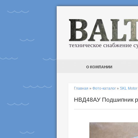
техническое снабжение с
Главная
»
Фото-каталог
»
SKL Moto
НВД48АУ Подшипник р