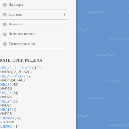
Партнеры
Контакты
Вакансии
Доска объявлений
Спецпредложения
КАТЕГОРИИ РАЗДЕЛА
НВД48 (-2, -2У, А2У)
[122]
NVD48(-2,-2U,A2U)
НВД48 (-У, -АУ)
[32]
NVD48(-U,-AU)
НВД36
[49]
NVD36
НВД26
[74]
NVD26
НВД24
[13]
NVD24
НВД18
[1]
NVD18
ВД26/20
[84]
VD26/20
ВД36/24
[1]