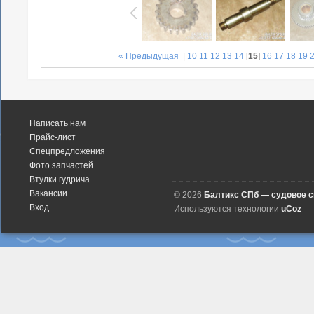
« Предыдущая
|
10
11
12
13
14
[
15
]
16
17
18
19
Написать нам
Прайс-лист
Спецпредложения
Фото запчастей
Втулки гудрича
Вакансии
© 2026
Балтикс СПб — судовое 
Вход
Используются технологии
uCoz