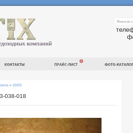
телеф
ф
удоходных компаний
изель
»
30/50
3-038-018