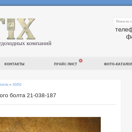
телеф
ф
удоходных компаний
изель
»
30/50
ого болта 21-038-187