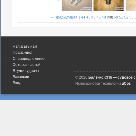
« Предыдущая
|
44
45
46
47
48
[
49
]
50
51
52
53
Написать нам
Прайс-лист
Спецпредложения
Фото запчастей
Втулки гудрича
Вакансии
© 2026
Балтикс СПб — судовое 
Вход
Используются технологии
uCoz