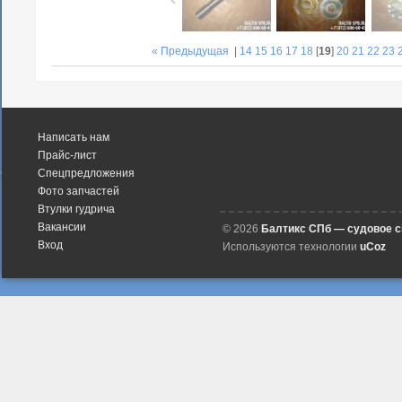
« Предыдущая
|
14
15
16
17
18
[
19
]
20
21
22
23
Написать нам
Прайс-лист
Спецпредложения
Фото запчастей
Втулки гудрича
Вакансии
© 2026
Балтикс СПб — судовое 
Вход
Используются технологии
uCoz