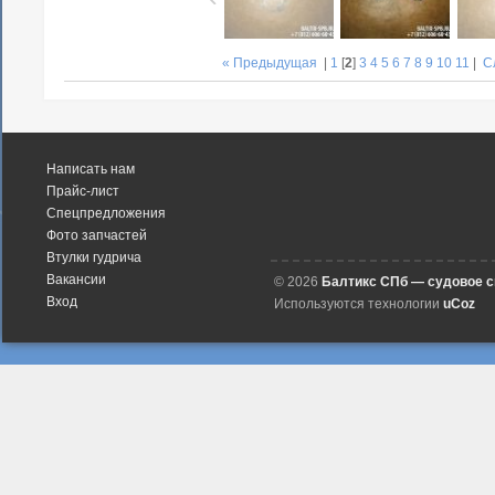
« Предыдущая
|
1
[
2
]
3
4
5
6
7
8
9
10
11
|
С
Написать нам
Прайс-лист
Спецпредложения
Фото запчастей
Втулки гудрича
Вакансии
© 2026
Балтикс СПб — судовое 
Вход
Используются технологии
uCoz