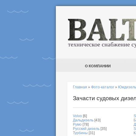
техническое снабжение с
Главная
»
Фото-каталог
»
Юждизел
Зачасти судовых дизел
Volvo
[6]
S
Дальдизель
[43]
Б
Румо
[78]
Д
Русский дизель
[35]
S
Турбины
[31]
К