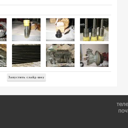
тел
поч