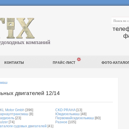
телеф
ф
удоходных компаний
ьмаш
ьных двигателей 12/14
KL Motor Gmbh
[396]
CKD PRAHA
[13]
арнаултрансмаш
[8]
Юждизельмаш
[48]
агдизель
[23]
Первомайскдизельмаш
[80]
ulzer
[74]
Разное
[105]
аталоги судовых двигателей
[41]