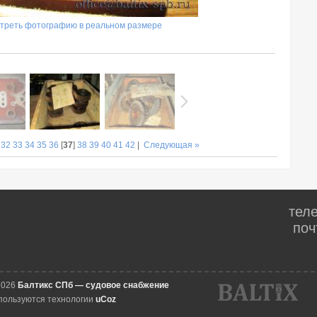
треть фотографию в реальном размере
|
32
33
34
35
36
[
37
]
38
39
40
41
42
|
Следующая »
тел
поч
2026
Балтикс СПб — судовое снабжение
пользуются технологии
uCoz