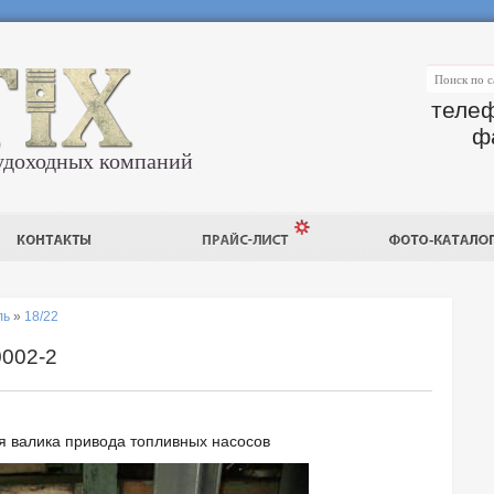
телеф
ф
удоходных компаний
ль
»
18/22
0002-2
 валика привода топливных насосов