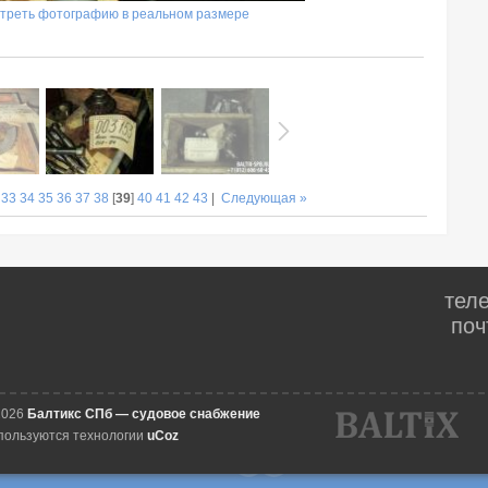
треть фотографию в реальном размере
|
33
34
35
36
37
38
[
39
]
40
41
42
43
|
Следующая »
тел
поч
2026
Балтикс СПб — судовое снабжение
пользуются технологии
uCoz