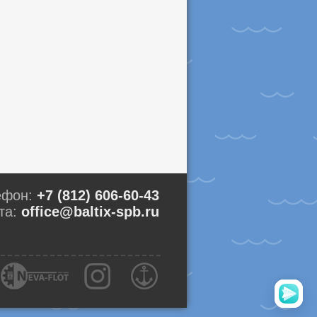
ефон:
+7 (812) 606-60-43
та:
office@baltix-spb.ru