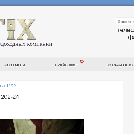
телеф
ф
удоходных компаний
ль
»
18/22
 202-24