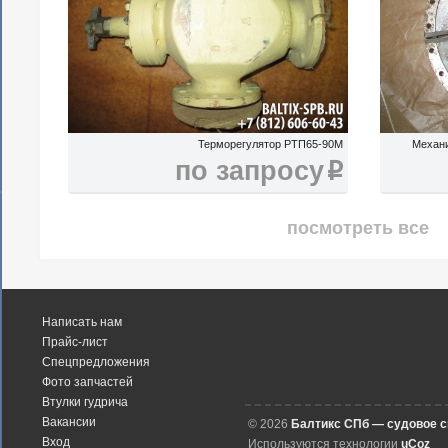
Терморегулятор РТП65-90М
Механ
по запросу
i
посмотреть все
Написать нам
Прайс-лист
Спецпредложения
Фото запчастей
Втулки гудрича
Вакансии
© 2026
Балтикс СПб — судовое 
Вход
Используются технологии
uCoz