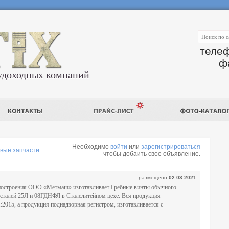
телеф
ф
удоходных компаний
Необходимо
войти
или
зарегистрироваться
вые запчасти
чтобы добаить свое объявление.
размещено
02.03.2021
ностроения ООО «Метмаш» изготавливает Гребные винты обычного
з сталей 25Л и 08ГДНФЛ в Сталелитейном цехе. Вся продукция
2015, а продукция поднадзорная регистром, изготавливается с