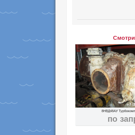
Смотри 
8НВД48АУ Турбоком
по зап