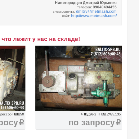
Нижегородцев Дмитрий Юрьевич
89040494455
телефон:
dmitry@metmash.com
электропочта:
http://www.metmash.com/
сайт:
что лежит у нас на складе!
прессор ПДШ50
4НВД26-2 ТНВД ZW5.135
росу
по запросу
i
i