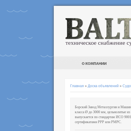
техническое снабжение с
Главная
»
Доска объявлений
»
Судо
Борский Завод Металлургии и Маши
класса Ø до 3000 мм, цельнолитые и
выпускается по стандартам ИСО 9001:
сертификатами РРР или РМРС.